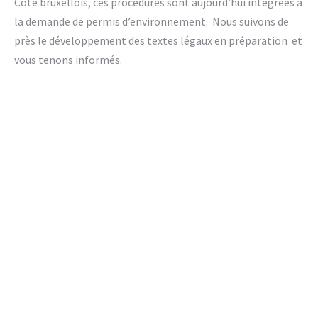
Côté bruxellois, ces procédures sont aujourd’hui intégrées à
la demande de permis d’environnement. Nous suivons de
près le développement des textes légaux en préparation et
vous tenons informés.
Vous souhaitez obtenir une sortie de
statut de déchet ou une
reconnaissance comme sous-produit
?
Contactez-nous