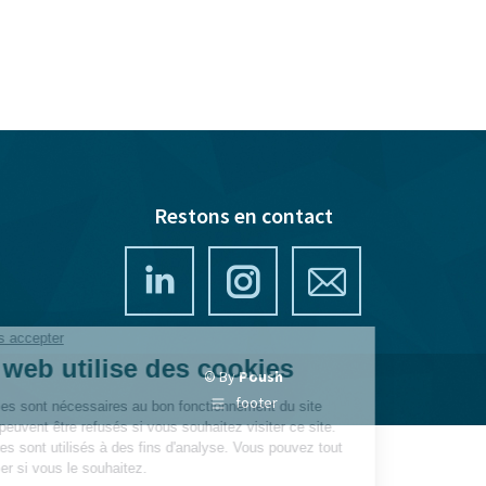
Restons en contact
LinkedIn
Instagram
Mail
© By
Poush
footer