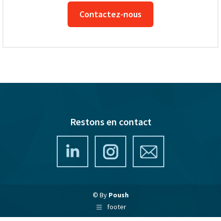
Contactez-nous
Restons en contact
LinkedIn
Instagram
Mail
© By
Poush
footer