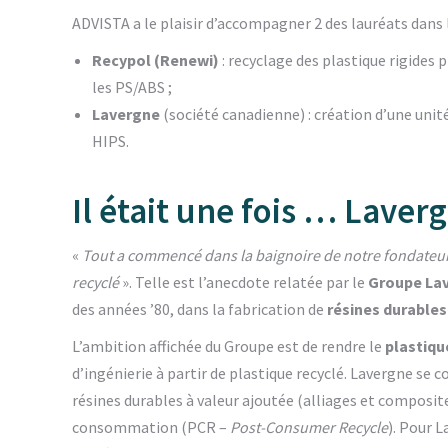
ADVISTA a le plaisir d’accompagner 2 des lauréats dans l
Recypol (Renewi)
: recyclage des plastique rigides 
les PS/ABS ;
Lavergne
(société canadienne) : création d’une unit
HIPS.
Il était une fois … Laver
«
Tout a commencé dans la baignoire de notre fondateur, 
recyclé
». Telle est l’anecdote relatée par le
Groupe La
des années ’80, dans la fabrication de
résines durables
L’ambition affichée du Groupe est de rendre le
plastique
d’ingénierie à partir de plastique recyclé. Lavergne se 
résines durables à valeur ajoutée (alliages et composite
consommation (PCR –
Post-Consumer Recycle
). Pour 