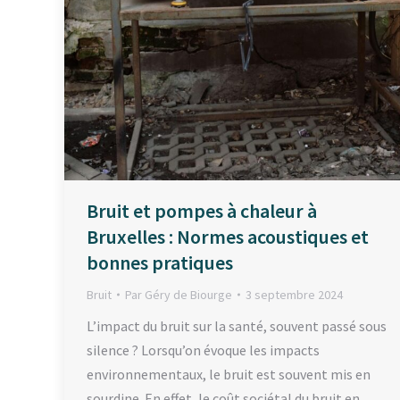
Bruit et pompes à chaleur à
Bruxelles : Normes acoustiques et
bonnes pratiques
Bruit
Par
Géry de Biourge
3 septembre 2024
L’impact du bruit sur la santé, souvent passé sous
silence ? Lorsqu’on évoque les impacts
environnementaux, le bruit est souvent mis en
sourdine. En effet, le coût sociétal du bruit en